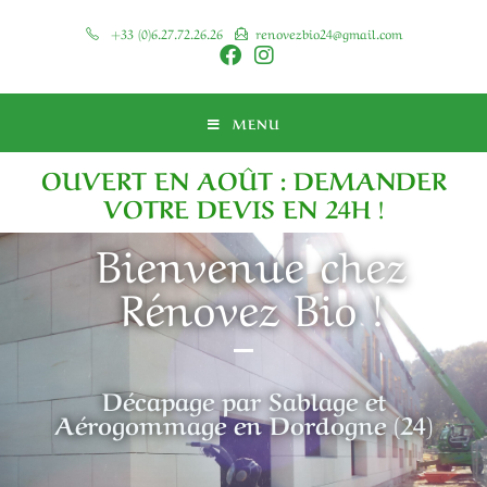
+33 (0)6.27.72.26.26
renovezbio24@gmail.com
MENU
OUVERT EN AOÛT : DEMANDER
VOTRE DEVIS EN 24H !
Bienvenue chez
Rénovez Bio !
Décapage par Sablage et
Aérogommage en Dordogne (24)